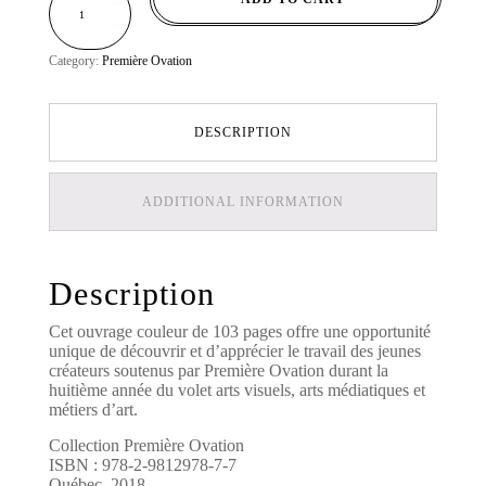
OVATION
8
-
2016
/
Category:
Première Ovation
2017
QUANTITY
DESCRIPTION
ADDITIONAL INFORMATION
Description
Cet ouvrage couleur de 103 pages offre une opportunité
unique de découvrir et d’apprécier le travail des jeunes
créateurs soutenus par Première Ovation durant la
huitième année du volet arts visuels, arts médiatiques et
métiers d’art.
Collection Première Ovation
ISBN : 978-2-9812978-7-7
Québec, 2018