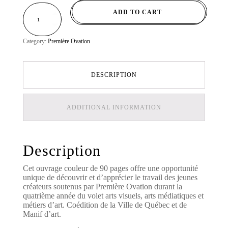
CATALOGUE
ADD TO CART
PREMIÈRE
OVATION
4
-
2012
/
Category:
Première Ovation
2013
QUANTITY
DESCRIPTION
ADDITIONAL INFORMATION
Description
Cet ouvrage couleur de 90 pages offre une opportunité
unique de découvrir et d’apprécier le travail des jeunes
créateurs soutenus par Première Ovation durant la
quatrième année du volet arts visuels, arts médiatiques et
métiers d’art. Coédition de la Ville de Québec et de
Manif d’art.