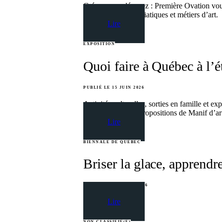
Créez, osez, déposez : Première Ovation vous
en arts visuels, médiatiques et métiers d’art.
Lire
EXPOSITION
Quoi faire à Québec à l’
PUBLIÉ LE 15 JUIN 2026
Activités culturelles, sorties en famille et e
découvrez quatre propositions de Manif d’ar
Lire
BIENNALE DE QUÉBEC
Briser la glace, apprendr
PUBLIÉ LE 14 AVRIL 2026
Lire
NON CLASSIFIÉ(E)