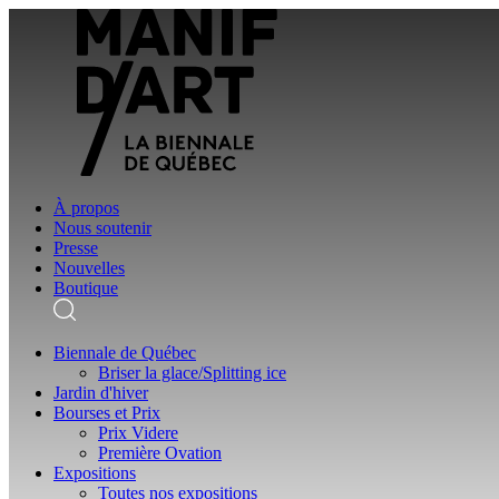
À propos
Nous soutenir
Presse
Nouvelles
Boutique
Biennale de Québec
Briser la glace/Splitting ice
Jardin d'hiver
Bourses et Prix
Prix Videre
Première Ovation
Expositions
Toutes nos expositions