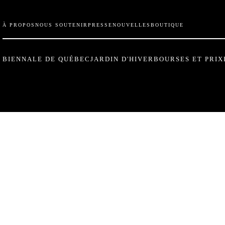
À PROPOS
NOUS SOUTENIR
PRESSE
NOUVELLES
BOUTIQUE
BIENNALE DE QUÉBEC
JARDIN D'HIVER
BOURSES ET PRIX