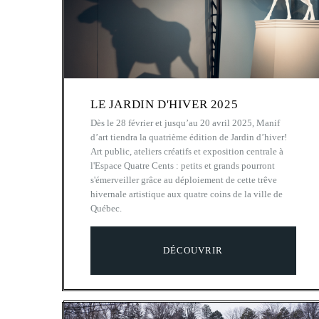
LE JARDIN D'HIVER 2025
Dès le 28 février et jusqu’au 20 avril 2025, Manif
d’art tiendra la quatrième édition de Jardin d’hiver!
Art public, ateliers créatifs et exposition centrale à
l'Espace Quatre Cents : petits et grands pourront
s'émerveiller grâce au déploiement de cette trêve
hivernale artistique aux quatre coins de la ville de
Québec.
DÉCOUVRIR