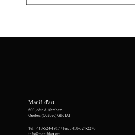
Manif d'art
600, côte d’Abraham
Québec (Québec) GIR IAI
Tel :
418-524-1917
/ Fax :
418-524-2276
info@manifdart.org