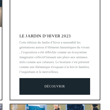
LE JARDIN D’HIVER 2023
Cette édition du Jardin d’hiver a rassemblé les
générations autour d’éléments fantastiques du vivant
; l’exposition a été réfléchie comme un écosystème
imaginaire collectif laissant une place aux animaux
réels comme aux créatures. Le bestiaire s’est présenté
comme une thématique évoquant à la fois le familier,
l’inquiétant et le merveilleux.
DÉCOUVRIR