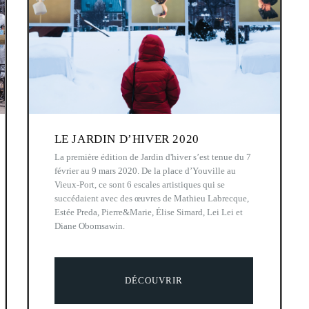
LE JARDIN D’HIVER 2020
La première édition de Jardin d'hiver s’est tenue du 7
février au 9 mars 2020. De la place d’Youville au
Vieux-Port, ce sont 6 escales artistiques qui se
succédaient avec des œuvres de Mathieu Labrecque,
Estée Preda, Pierre&Marie, Élise Simard, Lei Lei et
Diane Obomsawin.
DÉCOUVRIR