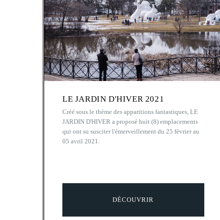
LE JARDIN D'HIVER 2021
Créé sous le thème des apparitions fantastiques, LE
JARDIN D'HIVER a proposé huit (8) emplacements
qui ont su susciter l'émerveillement du 25 février au
05 avril 2021.
DÉCOUVRIR