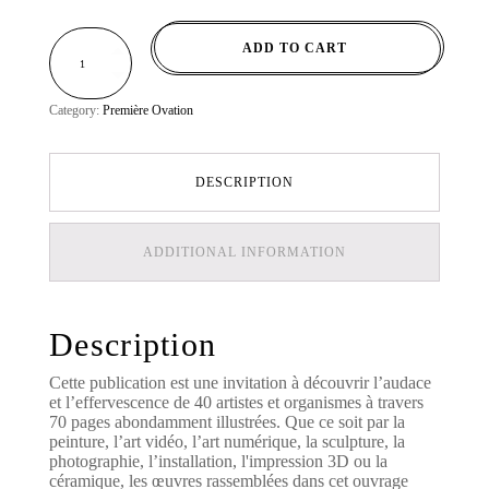
CATALOGUE
ADD TO CART
PREMIÈRE
OVATION
11
-
2019
/
Category:
Première Ovation
2020
QUANTITY
DESCRIPTION
ADDITIONAL INFORMATION
Description
Cette publication est une invitation à découvrir l’audace
et l’effervescence de 40 artistes et organismes à travers
70 pages abondamment illustrées. Que ce soit par la
peinture, l’art vidéo, l’art numérique, la sculpture, la
photographie, l’installation, l'impression 3D ou la
céramique, les œuvres rassemblées dans cet ouvrage