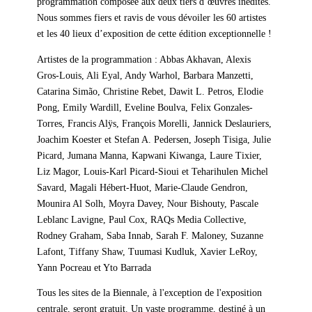
programmation composée aux deux tiers d’œuvres inédites.
Nous sommes fiers et ravis de vous dévoiler les 60 artistes
et les 40 lieux d’exposition de cette édition exceptionnelle !
Artistes de la programmation : Abbas Akhavan, Alexis
Gros-Louis, Ali Eyal, Andy Warhol, Barbara Manzetti,
Catarina Simão, Christine Rebet, Dawit L. Petros, Elodie
Pong, Emily Wardill, Eveline Boulva, Felix Gonzales-
Torres, Francis Alÿs, François Morelli, Jannick Deslauriers,
Joachim Koester et Stefan A. Pedersen, Joseph Tisiga, Julie
Picard, Jumana Manna, Kapwani Kiwanga, Laure Tixier,
Liz Magor, Louis-Karl Picard-Sioui et Teharihulen Michel
Savard, Magali Hébert-Huot, Marie-Claude Gendron,
Mounira Al Solh, Moyra Davey, Nour Bishouty, Pascale
Leblanc Lavigne, Paul Cox, RAQs Media Collective,
Rodney Graham, Saba Innab, Sarah F. Maloney, Suzanne
Lafont, Tiffany Shaw, Tuumasi Kudluk, Xavier LeRoy,
Yann Pocreau et Yto Barrada
Tous les sites de la Biennale, à l'exception de l'exposition
centrale, seront gratuit. Un vaste programme, destiné à un