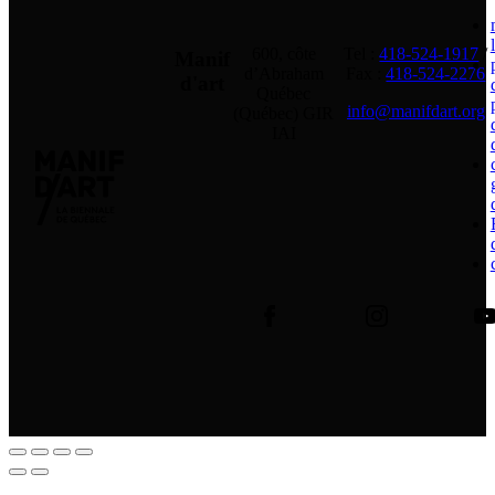
600, côte
Tel :
418-524-1917
/
Manif
d’Abraham
Fax :
418-524-2276
d'art
Québec
info@manifdart.org
(Québec) GIR
IAI