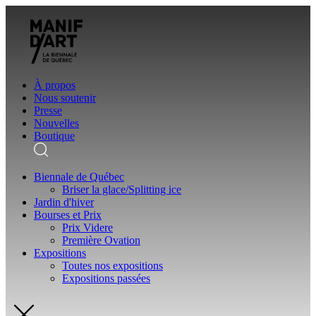
À propos
Nous soutenir
Presse
Nouvelles
Boutique
Biennale de Québec
Briser la glace/Splitting ice
Jardin d'hiver
Bourses et Prix
Prix Videre
Première Ovation
Expositions
Toutes nos expositions
Expositions passées