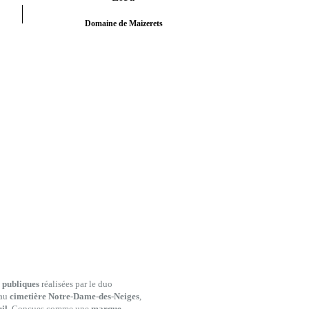
Domaine de Maizerets
 publiques
réalisées par le duo
 au
cimetière Notre-Dame-des-Neiges
,
il
. Conçues comme une
marque