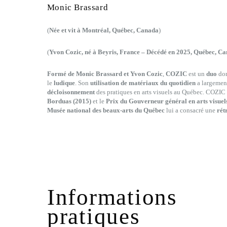
Monic Brassard
(
Née et vit à Montréal, Québec, Canada
)
(
Yvon Cozic, né à Beyris, France – Décédé en 2025, Québec, C
Formé de Monic Brassard et Yvon Cozic
,
COZIC
est un
duo
don
le
ludique
. Son
utilisation de matériaux du quotidien
a largement
décloisonnement
des pratiques en arts visuels au Québec. COZIC
Borduas (2015)
et le
Prix du Gouverneur général en arts visuels
Musée national des beaux-arts du Québec
lui a consacré une
rét
Informations
pratiques