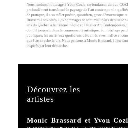
Nous rendons hommage à Yvon Cozic, co-fondateur du duo COZIC
profondément transformé le paysage de l’art contemporain québéco
de pratique, il a su mêler poésie, quotidien, geste démocratique e
Brassard à ses côtés. Les hommages se sont multipliés depuis son
arts du Québec à la Cinémathèque et Chiguer Art Contemporain, té
dont il jouissait dans la communauté artistique. Son héritage perd
publiques, les matériaux quotidiens détournés avec malice et cons
que l’art touche la vie. Nous pensons à Monic Brassard, à leur famil
inspirés par leur démarche.
Découvrez les
artistes
Monic Brassard et Yvon Coz
CO-FONDATEUR DU DUO COZIC, FIGURES ESSENTIELLES D