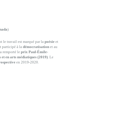
anada
)
t le travail est marqué par la
poésie
et
 participé à la
démocratisation
et au
 a remporté le
prix Paul-Émile-
 et en arts médiatiques (2019)
. Le
rospective
en 2019-2020.