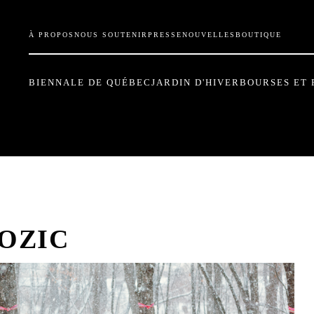
À PROPOS
NOUS SOUTENIR
PRESSE
NOUVELLES
BOUTIQUE
BIENNALE DE QUÉBEC
JARDIN D'HIVER
BOURSES ET 
OZIC