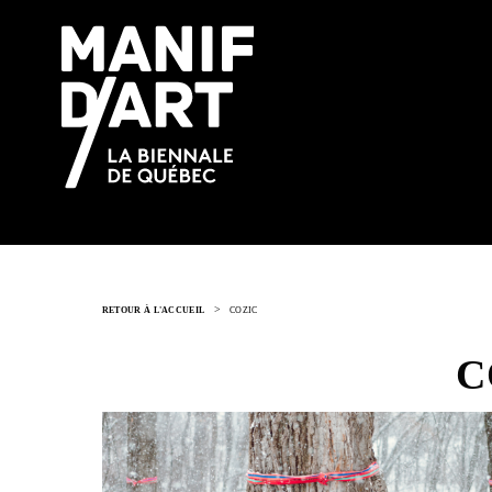
>
RETOUR À L'ACCUEIL
COZIC
C