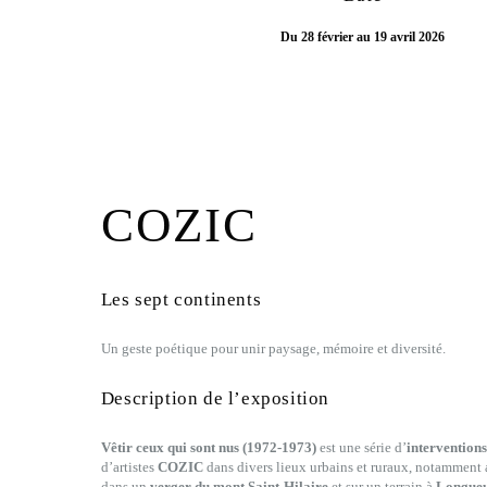
Du 28 février au 19 avril 2026
COZIC
Les sept continents
Un geste poétique pour unir paysage, mémoire et diversité.
Description de l’exposition
Vêtir ceux qui sont nus (1972-1973)
est une série d’
interventions
d’artistes
COZIC
dans divers lieux urbains et ruraux, notamment
dans un
verger du mont Saint-Hilaire
et sur un terrain à
Longueu