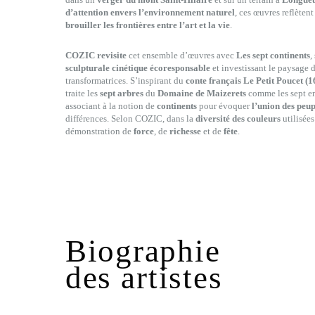
d’attention envers l’environnement naturel
, ces œuvres reflèten
brouiller les frontières entre l’art et la vie
.
COZIC revisite
cet ensemble d’œuvres avec
Les sept continents
,
sculpturale cinétique écoresponsable
et investissant le paysage d
transformatrices. S’inspirant du
conte français Le Petit Poucet (1
traite les
sept arbres
du
Domaine de Maizerets
comme les sept enf
associant à la notion de
continents
pour évoquer
l’union des peup
différences. Selon COZIC, dans la
diversité des couleurs
utilisées
démonstration de
force
, de
richesse
et de
fête
.
Biographie
des artistes