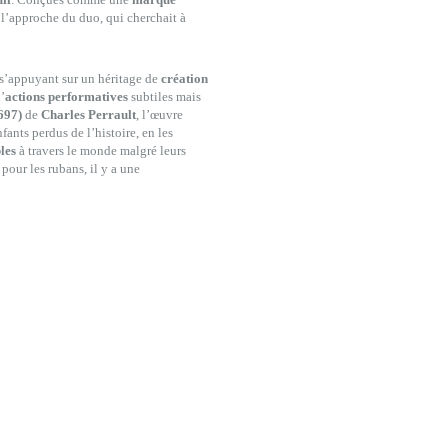
t l’approche du duo, qui cherchait à
 s’appuyant sur un héritage de
création
’
actions performatives
subtiles mais
697)
de
Charles Perrault
, l’œuvre
ants perdus de l’histoire, en les
les
à travers le monde malgré leurs
 pour les rubans, il y a une