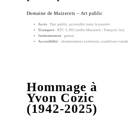
Domaine de Maizerets – Art public
Accès
: Parc public, accessible toute la journée
Transport
: RTC 3, 802 (arrêts Maizerets / François 1er)
Stationnement
: gratuit
Accessibilité
: cheminements extérieurs, conditions variabl
Hommage à
Yvon Cozic
(1942-2025)