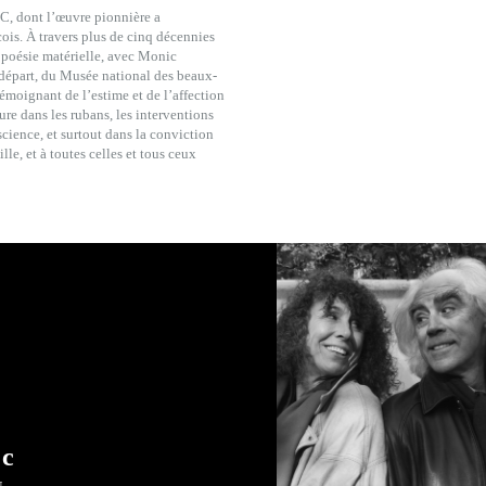
, dont l’œuvre pionnière a
is. À travers plus de cinq décennies
t poésie matérielle, avec Monic
 départ, du Musée national des beaux-
moignant de l’estime et de l’affection
ure dans les rubans, les interventions
cience, et surtout dans la conviction
le, et à toutes celles et tous ceux
ic
U