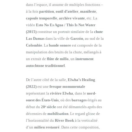
dans l’espace, il assume de multiples fonctions –
à la fois
partition
,
outil d’atelier
,
manifeste
,
capsule temporelle
,
archive vivante
, etc. La
vidéo
Esto No Es Agua / This Is Not Water
(2015)
constitue un portrait similaire de la
chute
Las Damas
dans la ville de
Garzón
, au sud de la
Colombie
. La
bande sonore
est composée de la
manipulation des bruits de la chute, mélangés à
un extrait de
flûte de millo
, un
instrument
autochtone traditionnel
.
De l’autre côté de la salle,
Elwha’s Healing
(2022)
est une
fresque monumentale
représentant la
rivière Elwha
, dans le
nord-
ouest des États-Unis
, où des
barrages
érigés au
début du
20ᵉ siècle
ont été démantelés après des
décennies de
mobilisation
. Le regard glisse de
l’horizontalité du
River Book
à la verticalité
d’un
milieu restauré
. Dans cette composition,