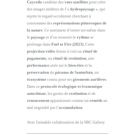
Caycedo
combine des
vues satellites
pour créer
des images inédites de l’
« hydropaysage »
, qui
rejette le regard occidental cherchant à
consommer des
représentations pittoresques de
la nature
. Ce sentiment d’entrer soi-même dans
le
paysage
et d’en ressentir le
rythme
se
prolonge dans
Fuel to Fire (2023)
. Cette
projection vidéo
donne à voir un
rituel de
pagamento
, ou
rituel de restitution
, une
performance
axée sur le
bien-être
et la
préservation
du
páramo de Santurbán
, un
écosystème
connu pour ses
gisements aurifères
.
Dans ce
protocole écologique et économique
autochtone
, les gestes de
restitution
et de
renoncement
apparaissent comme un
remède
au
mal engendré par l’
accumulation
.
Avec l'aimable collaboration de la SBC Gallery