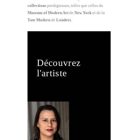
collections
prestigieuses, telles que celles du
Museum of Modern Art
de
New York
et de la
Tate Modern
de
Londres
.
Découvrez
l'artiste