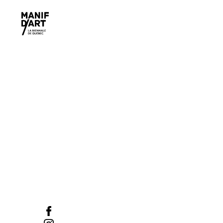
Manif d'art
600, côte d’Abraham
Québec (Québec) GIR IAI
Tel :
418-524-1917
/ Fax :
418-524-2276
info@manifdart.org