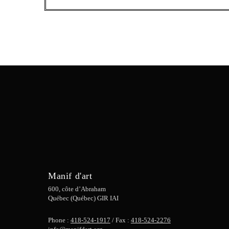
Manif d'art
600, côte d’Abraham
Québec (Québec) GIR IAI
Phone :
418-524-1917
/ Fax :
418-524-2276