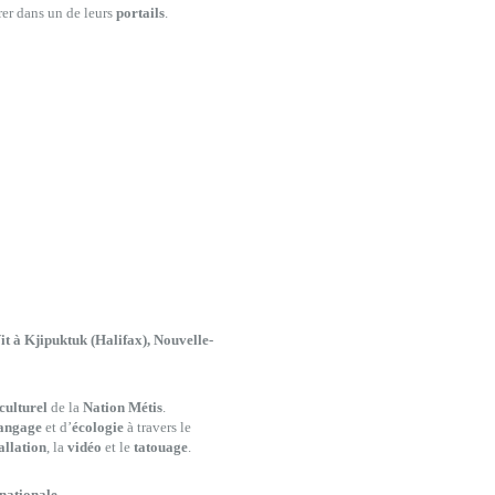
trer dans un de leurs
portails
.
 à Kjipuktuk (Halifax), Nouvelle-
culturel
de la
Nation Métis
.
angage
et d’
écologie
à travers le
allation
, la
vidéo
et le
tatouage
.
rnationale
.