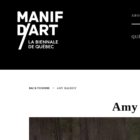
ABO
QU
>
BACK TO HOME
AMY MALBEUF
Amy 