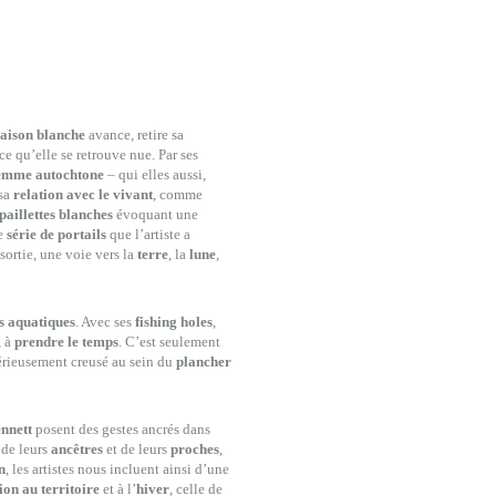
aison blanche
avance, retire sa
ce qu’elle se retrouve nue. Par ses
femme autochtone
– qui elles aussi,
 sa
relation avec le vivant
, comme
paillettes blanches
évoquant une
ne
série de portails
que l’artiste a
sortie, une voie vers la
terre
, la
lune
,
s aquatiques
. Avec ses
fishing holes
,
, à
prendre le temps
. C’est seulement
érieusement creusé au sein du
plancher
nnett
posent des gestes ancrés dans
 de leurs
ancêtres
et de leurs
proches
,
n
, les artistes nous incluent ainsi d’une
ion au territoire
et à l’
hiver
, celle de