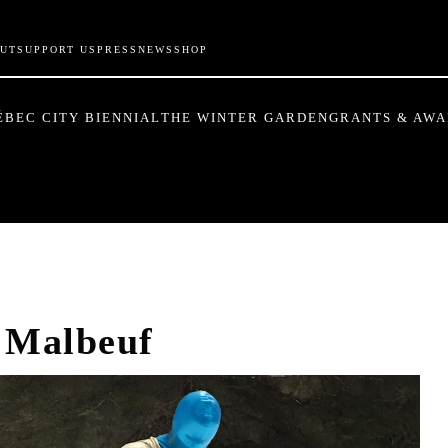
UT
SUPPORT US
PRESS
NEWS
SHOP
ÉBEC CITY BIENNIAL
THE WINTER GARDEN
GRANTS & AW
Malbeuf