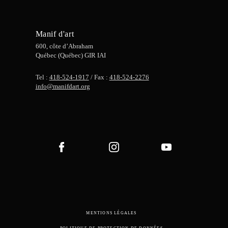
Manif d'art
600, côte d’Abraham
Québec (Québec) GIR IAI
Tel :
418-524-1917
/ Fax :
418-524-2276
info@manifdart.org
MENTIONS LÉGALES