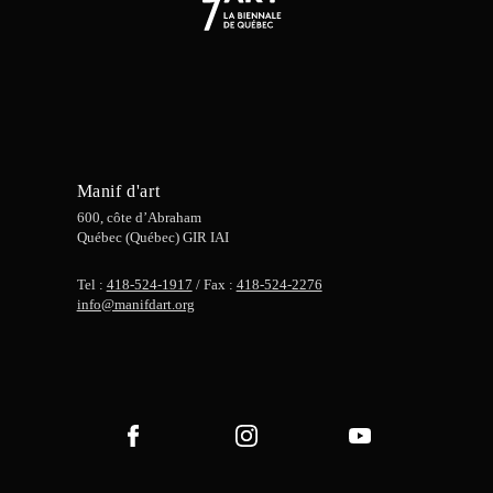
Manif d'art
600, côte d’Abraham
Québec (Québec) GIR IAI
Tel :
418-524-1917
/ Fax :
418-524-2276
info@manifdart.org