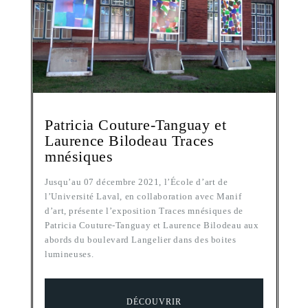
Patricia Couture-Tanguay et
Laurence Bilodeau Traces
mnésiques
Jusqu’au 07 décembre 2021, l’École d’art de
l’Université Laval, en collaboration avec Manif
d’art, présente l’exposition Traces mnésiques de
Patricia Couture-Tanguay et Laurence Bilodeau aux
abords du boulevard Langelier dans des boites
lumineuses.
DÉCOUVRIR