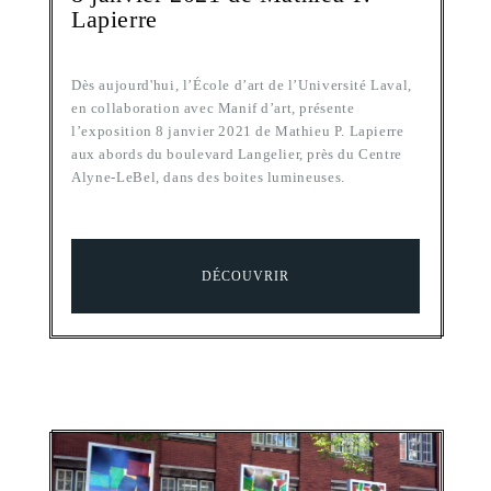
Lapierre
Dès aujourd'hui, l’École d’art de l’Université Laval,
en collaboration avec Manif d’art, présente
l’exposition 8 janvier 2021 de Mathieu P. Lapierre
aux abords du boulevard Langelier, près du Centre
Alyne-LeBel, dans des boites lumineuses.
DÉCOUVRIR