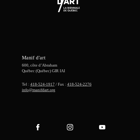
Manif d'art
600, côte d’Abraham
Québec (Québec) GIR IAI
Tel :
418-524-1917
/ Fax :
418-524-2276
info@manifdart.org