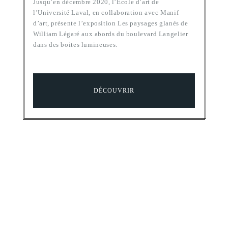
Jusqu’en décembre 2020, l’École d’art de
l’Université Laval, en collaboration avec Manif
d’art, présente l’exposition Les paysages glanés de
William Légaré aux abords du boulevard Langelier
dans des boites lumineuses.
DÉCOUVRIR