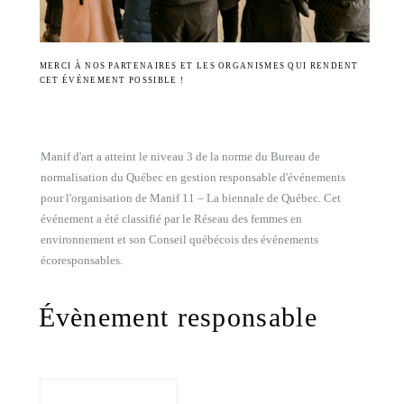
MERCI À NOS PARTENAIRES ET LES ORGANISMES QUI RENDENT
CET ÉVÉNEMENT POSSIBLE !
Manif d'art a atteint le niveau 3 de la norme du Bureau de
normalisation du Québec en gestion responsable d'événements
pour l'organisation de Manif 11 – La biennale de Québec. Cet
événement a été classifié par le Réseau des femmes en
environnement et son Conseil québécois des événements
écoresponsables.
Évènement responsable