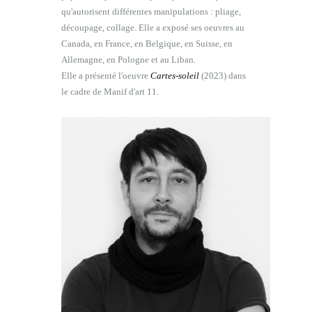
qu'autorisent différentes manipulations : pliage,
découpage, collage. Elle a exposé ses oeuvres au
Canada, en France, en Belgique, en Suisse, en
Allemagne, en Pologne et au Liban.
Elle a présenté l'oeuvre
Cartes-soleil
(2023) dans
le cadre de Manif d'art 11.