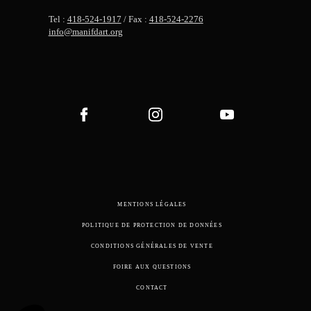
Tel :
418-524-1917
/ Fax :
418-524-2276
info@manifdart.org
MENTIONS LÉGALES
POLITIQUE DE PROTECTION DE DONNÉES
CONDITIONS GÉNÉRALES DE VENTE
FOIRE AUX QUESTIONS
CONTACT