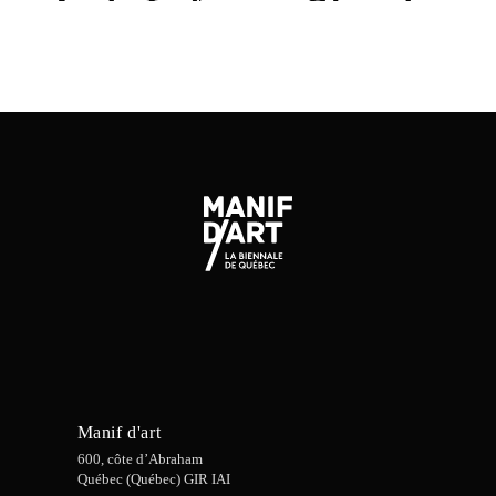
Aude Lafrance Girard
DIRECTRICE GÉNÉRALE DE L’HÔTEL CHÂTEAU LAURIER QUÉBEC
Manif d'art
600, côte d’Abraham
Québec (Québec) GIR IAI