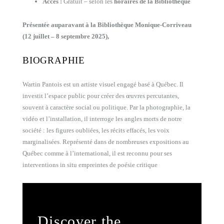
Accès :
Gratuit – selon les
horaires de la Bibliothèque
Présentée auparavant à la Bibliothèque Monique-Corriveau
(12 juillet – 8 septembre 2025),
BIOGRAPHIE
Wartin Pantois est un artiste visuel engagé basé à Québec. Il
investit l’espace public pour créer des œuvres percutantes,
souvent à caractère social ou politique. Par la photographie, la
vidéo et l’installation, il interroge les angles morts de notre
société : les figures oubliées, les récits effacés, les voix
marginalisées. Représenté dans de nombreuses expositions au
Québec comme à l’international, il est reconnu pour ses
interventions in situ empreintes de poésie critique
Discover the