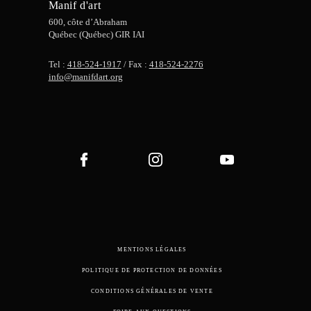
Manif d'art
600, côte d’Abraham
Québec (Québec) GIR IAI
Tel :
418-524-1917
/ Fax :
418-524-2276
info@manifdart.org
MENTIONS LÉGALES
POLITIQUE DE PROTECTION DE DONNÉES
CONDITIONS GÉNÉRALES DE VENTE