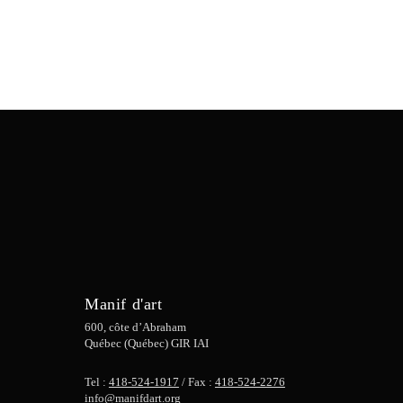
Manif d'art
600, côte d’Abraham
Québec (Québec) GIR IAI
Tel :
418-524-1917
/ Fax :
418-524-2276
info@manifdart.org