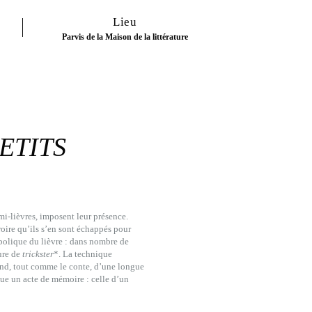
Lieu
Parvis de la Maison de la littérature
ETITS
mi-lièvres, imposent leur présence.
roire qu’ils s’en sont échappés pour
mbolique du lièvre : dans nombre de
gure de
trickster
*. La technique
cend, tout comme le conte, d’une longue
itue un acte de mémoire : celle d’un