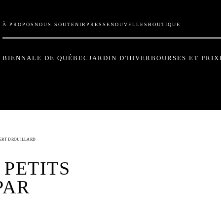
À PROPOS
NOUS SOUTENIR
PRESSE
NOUVELLES
BOUTIQUE
BIENNALE DE QUÉBEC
JARDIN D'HIVER
BOURSES ET PRIX
BERT DROUILLARD
 PETITS
PAR