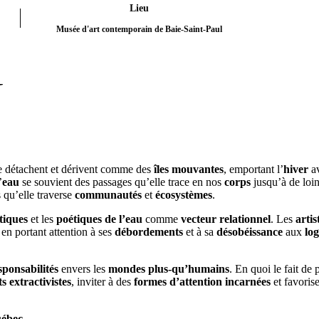
Lieu
Musée d'art contemporain de Baie-Saint-Paul
U
 détachent et dérivent comme des
îles mouvantes
, emportant l’
hiver
a
’
eau
se souvient des passages qu’elle trace en nos
corps
jusqu’à de loin
 qu’elle traverse
communautés
et
écosystèmes
.
tiques
et les
poétiques de l’eau
comme
vecteur relationnel
. Les
artis
 en portant attention à ses
débordements
et à sa
désobéissance
aux
lo
sponsabilités
envers les
mondes plus-qu’humains
. En quoi le fait de 
ts extractivistes
, inviter à des
formes d’attention incarnées
et favoris
uébec
.