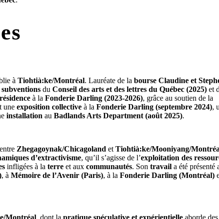
tes
blie à
Tiohtià:ke/Montréal
. Lauréate de la
bourse Claudine et Steph
s
subventions
du
Conseil des arts et des lettres du Québec (2025)
et 
 résidence
à la
Fonderie Darling (2023-2026)
, grâce au soutien de la
t une
exposition collective
à la
Fonderie Darling (septembre 2024)
, 
ne
installation
au
Badlands Arts Department (août 2025)
.
 entre
Zhegagoynak/Chicagoland
et
Tiohtià:ke/Mooniyang/Montréa
amiques d’extractivisme
, qu’il s’agisse de l’
exploitation des ressour
es
infligées à la
terre
et aux
communautés
. Son
travail
a été présenté 
)
, à
Mémoire de l’Avenir (Paris)
, à la
Fonderie Darling (Montréal)
e
ke/Montréal
, dont la
pratique spéculative et expérientielle
aborde de