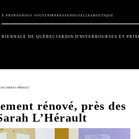
À PROPOS
NOUS SOUTENIR
PRESSE
NOUVELLES
BOUTIQUE
BIENNALE DE QUÉBEC
JARDIN D'HIVER
BOURSES ET PRIX
S DE SARAH L’HÉRAULT
hement rénové, près des
 Sarah L’Hérault