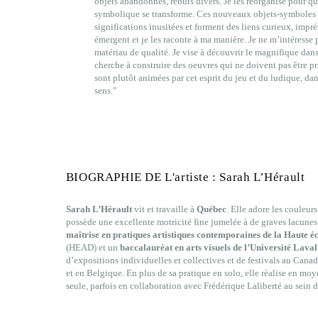
objets abandonnés, rebuts divers. Je les réorganise pour que
symbolique se transforme. Ces nouveaux objets-symboles 
significations inusitées et forment des liens curieux, impré
émergent et je les raconte à ma manière. Je ne m’intéresse 
matériau de qualité. Je vise à découvrir le magnifique dans 
cherche à construire des oeuvres qui ne doivent pas être pr
sont plutôt animées par cet esprit du jeu et du ludique, da
sens."
BIOGRAPHIE DE L'artiste : Sarah L’Hérault
Sarah L’Hérault
vit et travaille à
Québec
. Elle adore les couleurs
possède une excellente motricité fine jumelée à de graves lacunes 
maîtrise en pratiques artistiques contemporaines de la Haute éc
(HEAD) et un
baccalauréat en arts visuels de l’Université Laval
d’expositions individuelles et collectives et de festivals au Cana
et en Belgique. En plus de sa pratique en solo, elle réalise en moy
seule, parfois en collaboration avec Frédérique Laliberté au sein 