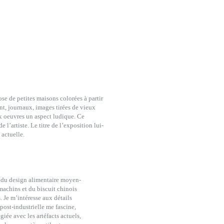
e de petites maisons colorées à partir
nt, journaux, images tirées de vieux
ux oeuvres un aspect ludique. Ce
l’artiste. Le titre de l’exposition lui-
actuelle.
, du design alimentaire moyen-
 machins et du biscuit chinois
s. Je m’intéresse aux détails
post-industrielle me fascine,
giée avec les artéfacts actuels,