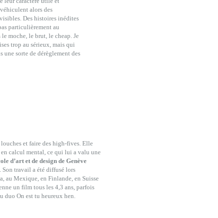
 leur caractère utile et
véhiculent alors des
visibles. Des histoires inédites
pas particulièrement au
le moche, le brut, le cheap. Je
ises trop au sérieux, mais qui
ns une sorte de dérèglement des
 louches et faire des high-fives. Elle
en calcul mental, ce qui lui a valu une
ole d’art et de design de Genève
. Son travail a été diffusé lors
da, au Mexique, en Finlande, en Suisse
enne un film tous les 4,3 ans, parfois
du duo On est tu heureux hen.