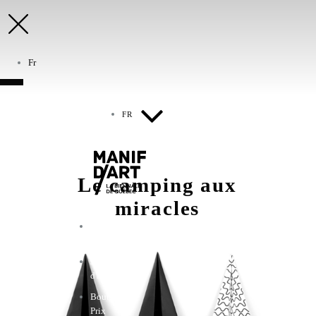
Fr
FR
Le camping aux
miracles
Biennale de
Québec
Jardin
d'hiver
Bourses et
Prix