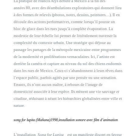
La pratique de Francis Alÿs débute à Mexico à la fin des
années 80, avec des déambulations exploratoires qui donnent lieu
à des formes de relevés (photos, notes, dessins, peintures…). Il en
découle des actions performatives, comme lorsqu’il pousse un
bloc de glace dans les rues jusqu’à complète évaporation. La
modestie de leur échelle lui permet de littéralement traverser la
complexité du contexte urbain. Une stratégie qui déjoue au
passage les partages de la métropole mexicaine entre programmes
de la modernité et proliférations vernaculaires. Ici, l’artiste est
derrière la caméra et capture au niveau du sol des chiens endormis
dans les rues de Mexico. Ceux-ci s’abandonnent à leurs rêves dans
l’espace public, parfois agités par une pensée ou une sensation.
Errants, ils n’ont aucun maître, à rebours de l’image de
domesticité associée à leur espèce. Ils mènent une vie sauvage
et
citadine, réduisant à néant les hiérarchies globalisées entre ville et
nature.
song for lupita (Mañana)
1998,installation sonore avec film d’animation
L’installation
Song for Lupita
est un manifeste discret en faveur