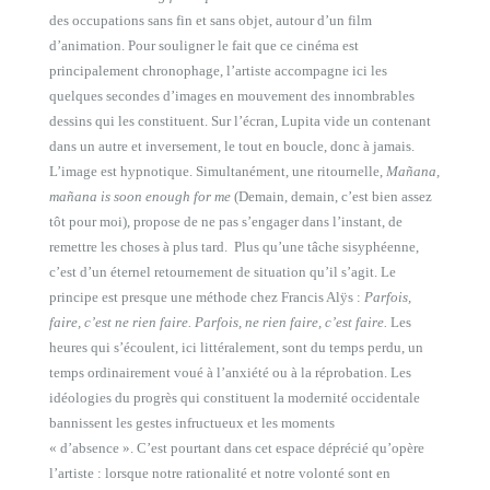
des occupations sans fin et sans objet, autour d’un film
d’animation. Pour souligner le fait que ce cinéma est
principalement chronophage, l’artiste accompagne ici les
quelques secondes d’images en mouvement des innombrables
dessins qui les constituent. Sur l’écran, Lupita vide un contenant
dans un autre et inversement, le tout en boucle, donc à jamais.
L’image est hypnotique. Simultanément, une ritournelle,
Mañana,
mañana is soon enough for me
(Demain, demain, c’est bien assez
tôt pour moi), propose de ne pas s’engager dans l’instant, de
remettre les choses à plus tard. Plus qu’une tâche sisyphéenne,
c’est d’un éternel retournement de situation qu’il s’agit. Le
principe est presque une méthode chez Francis Alÿs :
Parfois,
faire, c’est ne rien faire. Parfois, ne rien faire, c’est faire.
Les
heures qui s’écoulent, ici littéralement, sont du temps perdu, un
temps ordinairement voué à l’anxiété ou à la réprobation. Les
idéologies du progrès qui constituent la modernité occidentale
bannissent les gestes infructueux et les moments
« d’absence ». C’est pourtant dans cet espace déprécié qu’opère
l’artiste : lorsque notre rationalité et notre volonté sont en