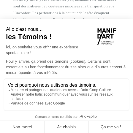
sont des matières peu coûteuses associées à la transpiration et à
l’inconfort. Les perforations à la hauteur de la tête évoquent
l’étouffement et la mort. Entre le matelas et le suaire, la forme aux
proportions humaines est très inquiétante. Elle évoque un corps
plus qu’elle ne l’attend, comme un substitut indésirable. Face à
elle, nous sommes suspendus à nos interprétations plus qu’abrités
dans des identifications.
©
SITE Photography
tent
1999, Caoutchouc en silicone, tissu
Tent
évoque d’autant plus le corps humain qu’elle se tient debout.
La tente, une surface et un volume qui recouvrent et protègent, a
été transformée en une masse de silicone impénétrable pourvue
d’une protubérance à la hauteur de visage, avec une ouverture
étroite, et doublée d’un tissu. L’idée d’une respiration, de
l’enfermement s’associe à l’évocation d’un sarcophage détraqué.