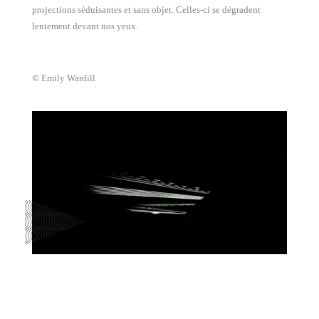
projections séduisantes et sans objet. Celles-ci se dégradent
lentement devant nos yeux.
© Emily Wardill