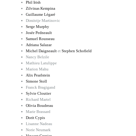
Phil Irish
Zilvinas Kempina
Guillaume Légaré
Dimitrije Martinovic
Serge Murphy
Josée Pedneault
Samuel Rousseau
Adriana Salazar
Michel Daigneault
et
Stephen Schofield
Nancy Belzile
Mathieu Latulippe
Marion Mahu
Alix Pearlstein
Simone Stoll
Franck Bragigand
Sylvie Cloutier
Richard Martel
Olivia Boudreau
Marie Brassard
Dorit Cypis
Lisanne Nadeau
Norie Neumark
Vincent Grenier