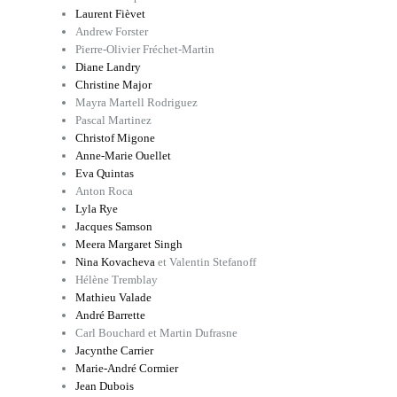
Laurent Fièvet
Andrew Forster
Pierre-Olivier Fréchet-Martin
Diane Landry
Christine Major
Mayra Martell Rodriguez
Pascal Martinez
Christof Migone
Anne-Marie Ouellet
Eva Quintas
Anton Roca
Lyla Rye
Jacques Samson
Meera Margaret Singh
Nina Kovacheva
et Valentin Stefanoff
Hélène Tremblay
Mathieu Valade
André Barrette
Carl Bouchard et Martin Dufrasne
Jacynthe Carrier
Marie-André Cormier
Jean Dubois