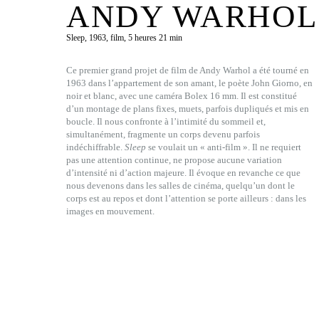
ANDY WARHOL
Sleep, 1963, film, 5 heures 21 min
Ce premier grand projet de film de Andy Warhol a été tourné en
1963 dans l’appartement de son amant, le poète John Giorno, en
noir et blanc, avec une caméra Bolex 16 mm. Il est constitué
d’un montage de plans fixes, muets, parfois dupliqués et mis en
boucle. Il nous confronte à l’intimité du sommeil et,
simultanément, fragmente un corps devenu parfois
indéchiffrable.
Sleep
se voulait un « anti-film ». Il ne requiert
pas une attention continue, ne propose aucune variation
d’intensité ni d’action majeure. Il évoque en revanche ce que
nous devenons dans les salles de cinéma, quelqu’un dont le
corps est au repos et dont l’attention se porte ailleurs : dans les
images en mouvement.