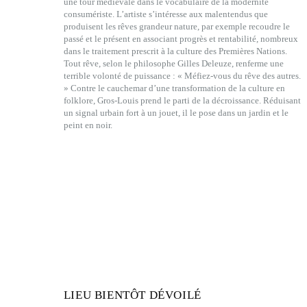
une tour médiévale dans le vocabulaire de la modernité
consumériste. L’artiste s’intéresse aux malentendus que
produisent les rêves grandeur nature, par exemple recoudre le
passé et le présent en associant progrès et rentabilité, nombreux
dans le traitement prescrit à la culture des Premières Nations.
Tout rêve, selon le philosophe Gilles Deleuze, renferme une
terrible volonté de puissance : « Méfiez-vous du rêve des autres.
» Contre le cauchemar d’une transformation de la culture en
folklore, Gros-Louis prend le parti de la décroissance. Réduisant
un signal urbain fort à un jouet, il le pose dans un jardin et le
peint en noir.
LIEU BIENTÔT DÉVOILÉ