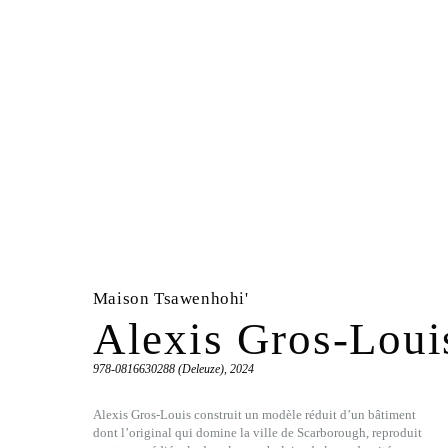
Maison Tsawenhohi'
Alexis Gros-Loui
978-0816630288 (Deleuze), 2024
Alexis Gros-Louis construit un modèle réduit d’un bâtiment
dont l’original qui domine la ville de Scarborough, reproduit