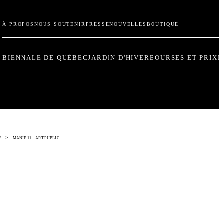
À PROPOS
NOUS SOUTENIR
PRESSE
NOUVELLES
BOUTIQUE
BIENNALE DE QUÉBEC
JARDIN D'HIVER
BOURSES ET PRIX
>
E
MANIF 11 - ART PUBLIC