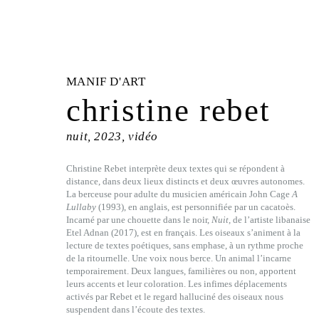
MANIF D'ART
christine rebet
nuit, 2023, vidéo
Christine Rebet interprète deux textes qui se répondent à
distance, dans deux lieux distincts et deux œuvres autonomes.
La berceuse pour adulte du musicien américain John Cage
A
Lullaby
(1993), en anglais, est personnifiée par un cacatoès.
Incarné par une chouette dans le noir,
Nuit,
de l’artiste libanaise
Etel Adnan (2017), est en français. Les oiseaux s’animent à la
lecture de textes poétiques, sans emphase, à un rythme proche
de la ritournelle. Une voix nous berce. Un animal l’incarne
temporairement. Deux langues, familières ou non, apportent
leurs accents et leur coloration. Les infimes déplacements
activés par Rebet et le regard halluciné des oiseaux nous
suspendent dans l’écoute des textes.