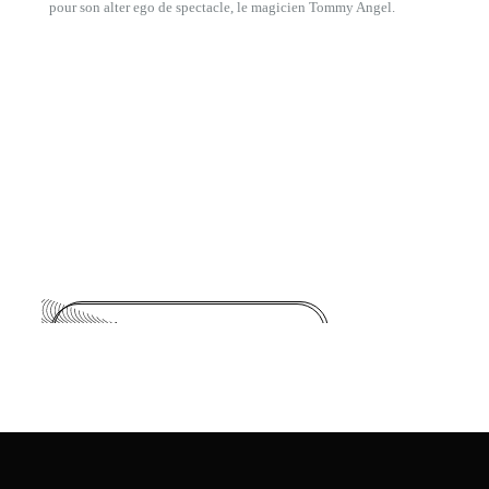
pour son alter ego de spectacle, le magicien Tommy Angel.
DÉCOUVRIR SON SITE