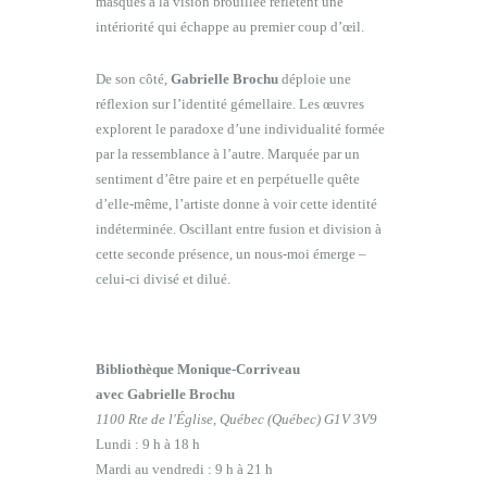
masques à la vision brouillée reflètent une
intériorité qui échappe au premier coup d’œil.
De son côté,
Gabrielle Brochu
déploie une
réflexion sur l’identité gémellaire. Les œuvres
explorent le paradoxe d’une individualité formée
par la ressemblance à l’autre. Marquée par un
sentiment d’être paire et en perpétuelle quête
d’elle-même, l’artiste donne à voir cette identité
indéterminée. Oscillant entre fusion et division à
cette seconde présence, un nous-moi émerge –
celui-ci divisé et dilué.
Bibliothèque Monique-Corriveau
avec Gabrielle Brochu
1100 Rte de l'Église, Québec (Québec) G1V 3V9
Lundi : 9 h à 18 h
Mardi au vendredi : 9 h à 21 h