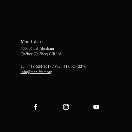
Manif d'art
600, côte d’Abraham
Québec (Québec) GIR IAI
Tel :
418-524-1917
/ Fax :
418-524-2276
info@manifdart.org